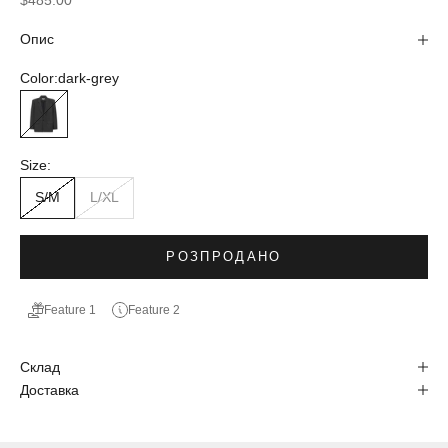
$485.00
Опис
Color:
dark-grey
dark-grey
Size:
S/M
L/XL
РОЗПРОДАНО
Feature 1
Feature 2
Склад
Доставка