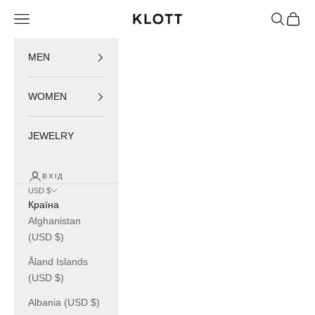
Пропустити контент
Відкрити навігаційне меню
Відкрити 
Відкри
KLOTT INTERNATIONAL
MEN
WOMEN
JEWELRY
ВХІД
USD $
Країна
Afghanistan
(USD $)
Åland Islands
(USD $)
Albania (USD $)